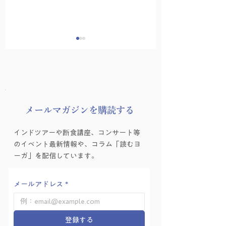
​メールマガジンを購読する
ヨーガゼミナール「ヨ
ヨーガゼミナール
インドツアーや断食講座、コンサート等
ーガ的困難の乗り越え
ーガ的困難の乗り
のイベント最新情報や、コラム「読むヨ
方」を学ぶ会 Vol.6
方」を学ぶ会 Vol.
ーガ」を配信しています。
メールアドレス
*
登録する