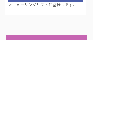
メーリングリストに登録します。
体験レッスン予約
お問い合わせ
友永ヨーガ学院
〒167-0043 東京都杉並区上荻1-18-13 文化堂ビル 3F
03-3393-5481（午前9:30 - 午後7:00）