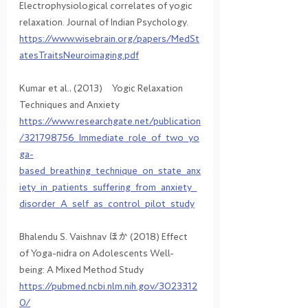
Electrophysiological correlates of yogic 
relaxation. Journal of Indian Psychology.
https://www.wisebrain.org/papers/MedSt
atesTraitsNeuroimaging.pdf
Kumar et al., (2013)　Yogic Relaxation 
Techniques and Anxiety 
https://www.researchgate.net/publication
/321798756_Immediate_role_of_two_yo
ga-
based_breathing_technique_on_state_anx
iety_in_patients_suffering_from_anxiety_
disorder_A_self_as_control_pilot_study
Bhalendu S. Vaishnav ほか (2018) Effect 
of Yoga-nidra on Adolescents Well-
being: A Mixed Method Study
https://pubmed.ncbi.nlm.nih.gov/3023312
0/