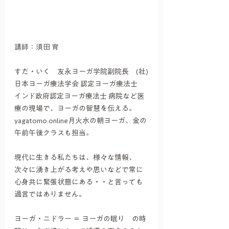
講師：須田 育
すだ・いく　友永ヨーガ学院副院長　(社)
日本ヨーガ療法学会 認定ヨーガ療法士　
インド政府認定ヨーガ療法士 病院など医
療の現場で、ヨーガの智慧を伝える。
yagatomo.online月火水の朝ヨーガ、金の
午前午後クラスも担当。
現代に生きる私たちは、様々な情報、
次々に湧き上がる考えや思いなどで常に
心身共に緊張状態にある・・と言っても
過言ではありません。
ヨーガ・ニドラー ＝ ヨーガの眠り　の時