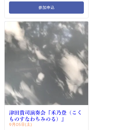
参加申込
津田貴司演奏会『禾乃登（こく
ものすなわちみのる）』
9月05日(土)