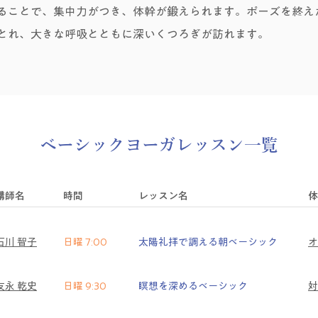
ることで、集中力がつき、体幹が鍛えられます。ポーズを終え
とれ、大きな呼吸とともに深いくつろぎが訪れます。
ベーシックヨーガレッスン一覧
​講師名
時間
レッスン名
体
石川 智子
日曜 7:00
太陽礼拝で調える朝ベーシック
​
友永 乾史
日曜 9:30
瞑想を深めるベーシック
対