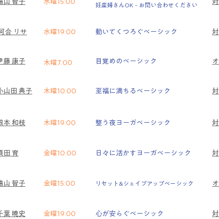
遠山 智子
水曜15:00
対
妊産婦さんOK - お問い合わせください
河合 リサ
水曜19:00
動いてくつろぐベーシック
対
伊藤 康子
目覚めのベーシック
​
木曜7:00
小山田 典子
木曜10:00
至福に満ちるベーシック
対
根本 和枝
木曜19:00
整う夜ヨーガベーシック
対
須田 育
金曜10:00
日々に活かすヨーガベーシック
対
遠山 智子
金曜15:00
​
リセット&シェイプアップベーシック
千葉 暁史
金曜19:00
心が安らぐベーシック
対