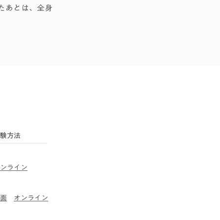
たあとは、全身
験方法
オンライン
面
​オンライン