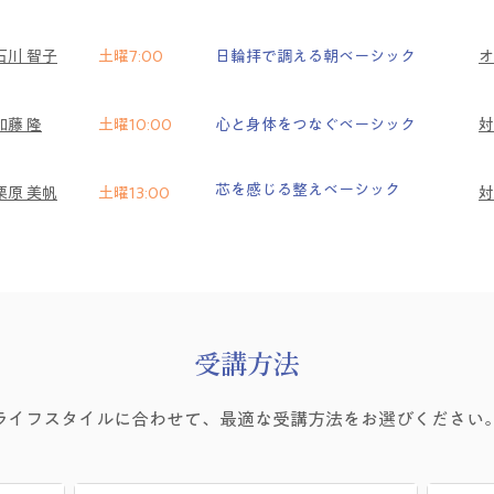
石川 智子
土曜7:00
日輪拝で調える朝ベーシック
​
加藤 隆
土曜10:00
心と身体をつなぐベーシック
対
芯を感じる整えベーシック
栗原 美帆
土曜13:00
対
受講方法
ライフスタイルに合わせて、最適な受講方法をお選びください