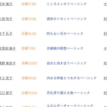
河井 美代
日曜11:30
こころスッキリベーシック
​
上田 玲子
日曜13:30
週末のリセットベーシック
対
宮下 礼子
日曜15:30
何もない日のベーシック
対
河原田 路子
月曜7:00
月曜朝の瞑想ベーシック
​
鴻野 美奈子
月曜13:00
自分と向き合うベーシック
対
井上 史子
月曜19:30
内なる呼吸とつながるベーシック
対
石川 智子
火曜19:00
月礼拝で調える夜ベーシック
対
エネルギーチャージベーシック