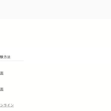
験方法
面
面
オンライン