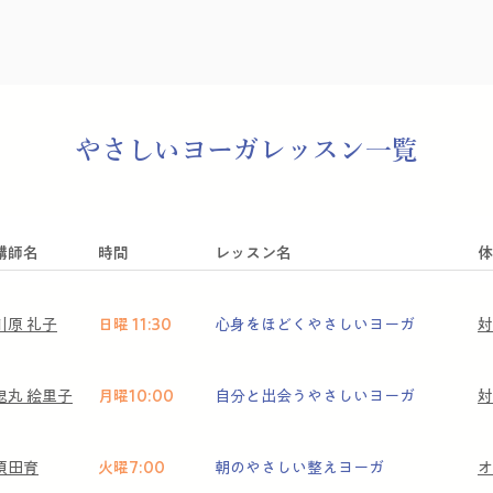
​やさしいヨーガレッスン一覧
​講師名
時間
レッスン名
体
川原 礼子
日曜 11:30
心身をほどくやさしいヨーガ
対
鬼丸 絵里子
月曜10:00
自分と出会うやさしいヨーガ
対
須田育
火曜7:00
朝のやさしい整えヨーガ
​