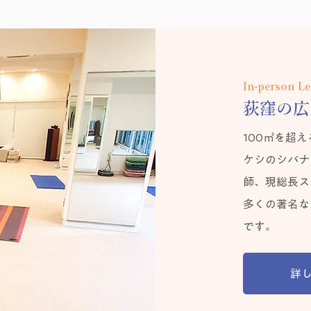
In-person L
荻窪の広
100㎡を超
ケシのシバナ
師、現総長ス
多くの著名な
です。
詳