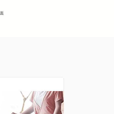
面
。
​見逃し配信