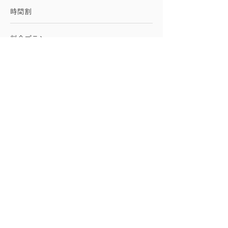
時間割
料金プラン
学院に関して
施設紹介
アクセス
お問い合わせ
​企業向けサービス
​友永ヨーガに関して