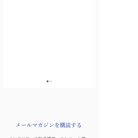
​メールマガジンを購読する
受付スタッフ募集のお
Canvaチラシ作