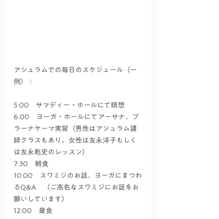
アシュラムでの毎日のスケジュール（一
例）：
5:00　サマディー・ホールにて瞑想
6:00　ヨーガ・ホールにてアーサナ、プ
ラーナヤーマ実習（男性はアシュラム講
師クラスもあり。女性は友永淳子もしく
は友永乾史のレッスン）
7:30　朝食
10:00　スワミジのお話、ヨーガにまつわ
るQ&A　（ご高名なスワミジにお話をお
願いしています）
12:00　昼食