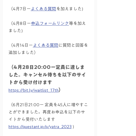
（4月7日ー
よくある質問
を加えました)
（4月8日ー
申込フォームリンク
等を加え
ました)
（4月14日ー
よくある質問
に質問と回答を
追加しました）
（4月28日20:00ー定員に達しま
した。キャンセル待ちを以下のサイ
トから受け付けます
）
https://bit.ly/waitlist_17th
（6月21日21:00ー 定員を45人に増やすこ
とができました。再度お申込を以下のサ
イトから受付いたします　
https://questant.jp/q/yatra_2023
 )