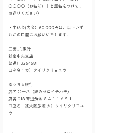
〇〇〇〇（お名前）」と題名をつけて、
お送りください）
・申込金(内金）60,000円は、以下いず
れかの口座にお願いいたします。
三菱UFJ銀行
新宿中央支店
普通）3264581
口座名：カ）タイリクリョユウ
ゆうちょ銀行
店名 〇一八（読みゼロイチハチ）
店番 018 普通預金 ８４１１６５１
口座名　㈱大陸旅遊 カ）タイリクリヨユ
ウ