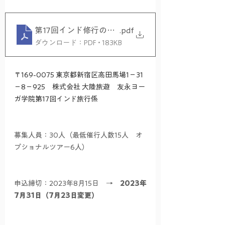
第17回インド修行の旅_申込書
.pdf
ダウンロード：PDF • 183KB
〒169-0075 東京都新宿区高田馬場1－31
－8－925　株式会社 大陸旅遊　友永ヨー
ガ学院第17回インド旅行係　
募集人員：30人（最低催行人数15人　オ
プショナルツアー6人）
申込締切：2023年8月15日　→　
2023年
7月31日（7月23日変更）