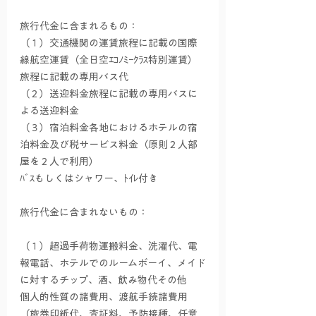
旅行代金に含まれるもの：
（１）交通機関の運賃旅程に記載の国際
線航空運賃（全日空ｴｺﾉﾐｰｸﾗｽ特別運賃）
旅程に記載の専用バス代
（２）送迎料金旅程に記載の専用バスに
よる送迎料金
（３）宿泊料金各地におけるホテルの宿
泊料金及び税サービス料金（原則２人部
屋を２人で利用）
ﾊﾞｽもしくはシャワー、ﾄｲﾚ付き
旅行代金に含まれないもの：
（１）超過手荷物運搬料金、洗濯代、電
報電話、ホテルでのルームボーイ、メイド
に対するチップ、酒、飲み物代その他
個人的性質の諸費用、渡航手続諸費用
（旅券印紙代、査証料、予防接種、任意