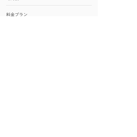
料金プラン
学院に関して
施設紹介
アクセス
お問い合わせ
​企業向けサービス
​友永ヨーガに関して