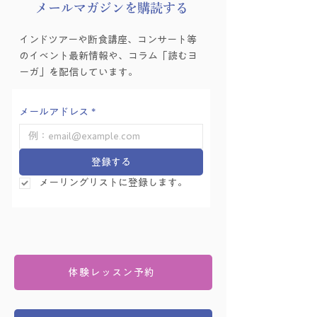
​メールマガジンを購読する
ヨーガゼミナール「ヨ
インドツアーや断食講座、コンサート等
ーガ的困難の乗り越え
のイベント最新情報や、コラム「読むヨ
方」を学ぶ会 Vol.6
ーガ」を配信しています。
メールアドレス
*
登録する
メーリングリストに登録します。
体験レッスン予約