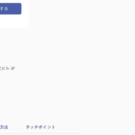
する
ビル 3F
方法
​タッチポイント