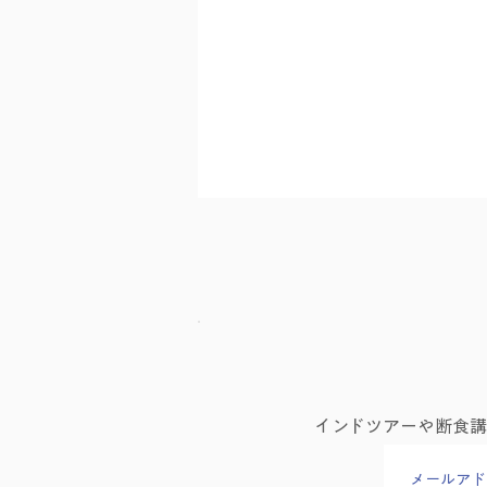
Canvaチラシ作成講座を行い
インドツアーや断食
ました！
メールアド