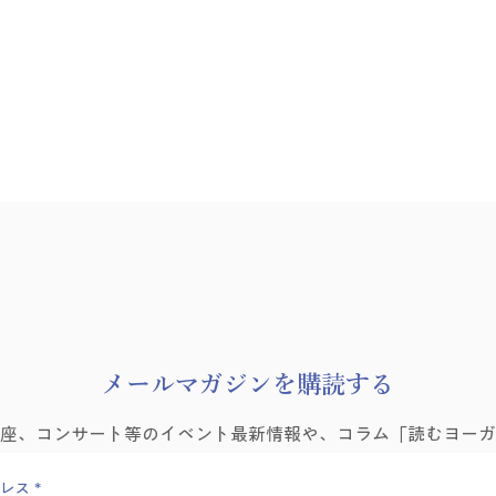
8月
​メールマガジンを購読する
ヨーガゼミナール「ヨーガ的
講座、コンサート等のイベント最新情報や、コラム「読むヨーガ
困難の乗り越え方」を学ぶ会
Vol.6
レス
*