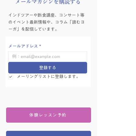
​メールマガジンを購読する
卒業生お教室取材 清
第14期指導者養
インドツアーや断食講座、コンサート等
水まさ美さま（１０
ス生 栗原美帆さ
のイベント最新情報や、コラム「読むヨ
期）
ンタビュー
ーガ」を配信しています。
メールアドレス
*
登録する
メーリングリストに登録します。
体験レッスン予約