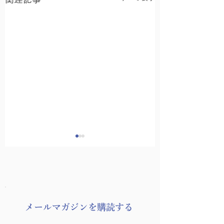
8月の友永ヨーガ
​メールマガジンを購読する
ヨーガゼミナール「ヨ