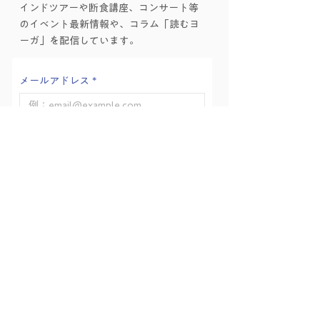
インドツアーや断食講座、コンサート等
ーガ的困難の乗り越え
のイベント最新情報や、コラム「読むヨ
方」を学ぶ会 Vol.6
ーガ」を配信しています。
メールアドレス
*
登録する
メーリングリストに登録します。
体験レッスン予約
お問い合わせ