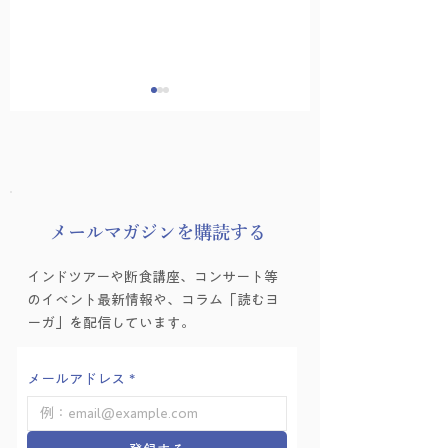
​メールマガジンを購読する
ヨーガゼミナール「ヨ
ヨーガゼミナール
インドツアーや断食講座、コンサート等
ーガ的困難の乗り越え
ーガ的困難の乗り
のイベント最新情報や、コラム「読むヨ
方」を学ぶ会 Vol.6
方」を学ぶ会 Vol.
ーガ」を配信しています。
メールアドレス
*