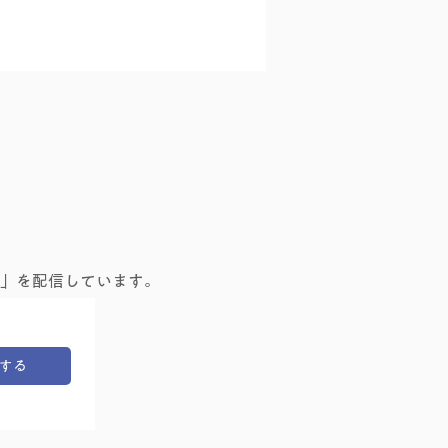
貴司演奏会『禾乃登（こ
」を配信しています。
のすなわちみのる）』
する