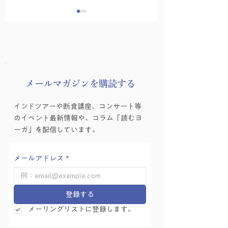
​メールマガジンを購読する
ヨーガゼミナール「ヨ
ヨーガゼミナール
インドツアーや断食講座、コンサート等
ーガ的困難の乗り越え
ーガ的困難の乗り
のイベント最新情報や、コラム「読むヨ
方」を学ぶ会 Vol.6
方」を学ぶ会 Vol.
ーガ」を配信しています。
メールアドレス
*
登録する
メーリングリストに登録します。