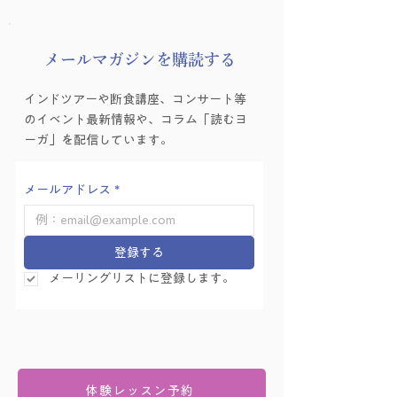
​メールマガジンを購読する
ヨーガゼミナール「ヨ
ヨーガゼミナール
インドツアーや断食講座、コンサート等
ーガ的困難の乗り越え
ーガ的困難の乗り
のイベント最新情報や、コラム「読むヨ
方」を学ぶ会 Vol.6
方」を学ぶ会 Vol.
ーガ」を配信しています。
メールアドレス
*
登録する
メーリングリストに登録します。
体験レッスン予約