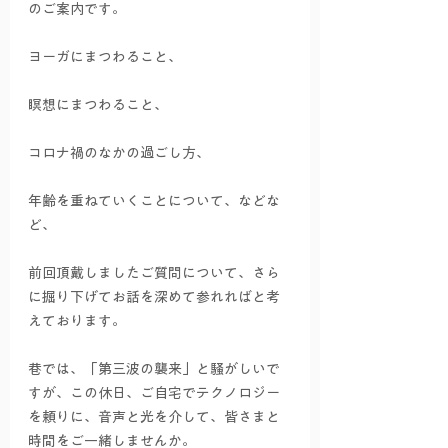
のご案内です。
ヨーガにまつわること、
瞑想にまつわること、
コロナ禍のなかの過ごし方、
年齢を重ねていくことについて、などな
ど、
前回頂戴しましたご質問について、さら
に掘り下げてお話を深めて参れればと考
えております。
巷では、「第三波の襲来」と騒がしいで
すが、この休日、ご自宅でテクノロジー
を頼りに、音声と光を介して、皆さまと
時間をご一緒しませんか。