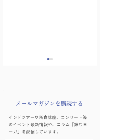
​メールマガジンを購読する
講師インタビュー
受付スタッフ募集
インドツアーや断食講座、コンサート等
vol.01 伊藤康子先生
知らせ
のイベント最新情報や、コラム「読むヨ
ーガ」を配信しています。