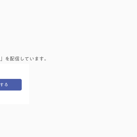
の友永ヨーガ
」を配信しています。
する