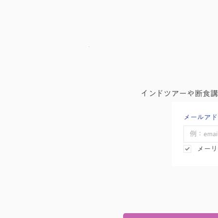
Canvaチラシ作成講座を行い
インドツアーや断食
ました！
メールアド
メーリ