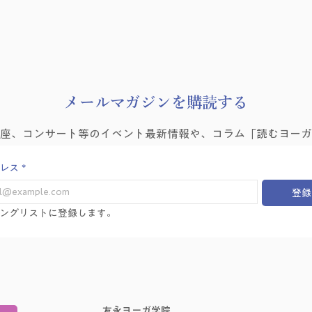
8月
​メールマガジンを購読する
ヨーガゼミナール「ヨーガ的
講座、コンサート等のイベント最新情報や、コラム「読むヨーガ
困難の乗り越え方」を学ぶ会
Vol.6
レス
*
登録
ングリストに登録します。
友永ヨーガ学院