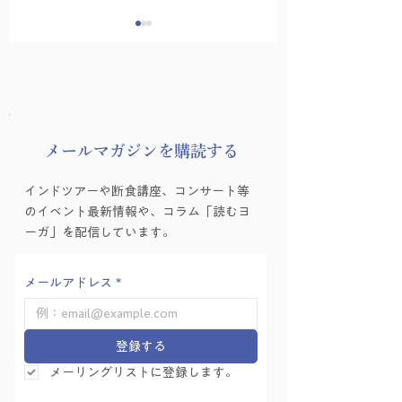
​メールマガジンを購読する
ヨーガゼミナール「ヨ
ヨーガゼミナール
インドツアーや断食講座、コンサート等
ーガ的困難の乗り越え
ーガ的困難の乗り
のイベント最新情報や、コラム「読むヨ
方」を学ぶ会 Vol.6
方」を学ぶ会 Vol.
ーガ」を配信しています。
メールアドレス
*
登録する
メーリングリストに登録します。