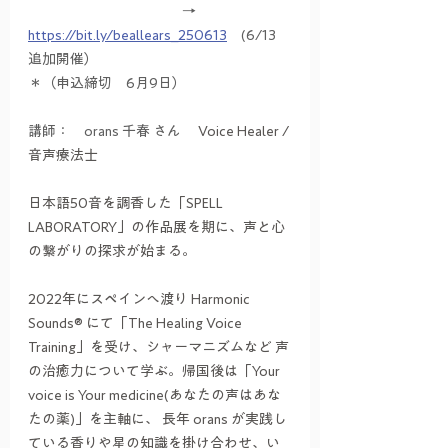
　　　　　　　　　　　→　
https://bit.ly/beallears_250613
　(6/13　
追加開催）
＊（申込締切　6月9日）
講師：　orans 千春 さん
Voice Healer / 
音声療法士
日本語50音を調香した「SPELL 
LABORATORY」の作品展を期に、声と心
の繋がりの探求が始まる。
2022年にスペインへ渡り Harmonic 
Sounds® にて「The Healing Voice 
Training」を受け、シャーマニズムなど 声
の治癒力について学ぶ。帰国後は「Your 
voice is Your medicine(あなたの声はあな
たの薬)」を主軸に、 長年 orans が実践し
ている香りや星の知識を掛け合わせ、い