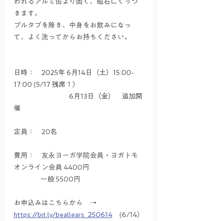
われるアルミ缶より固く、磁石にくっつ
きます。
プルタブを除き、中身をお飲みになっ
て、よく洗ってからお持ちください。
日時：　2025年 6月14日（土）15:00-
17:00 (5/17 残席１）
　　　　　　　　6月13日（金）　追加開
催
定員：　20名
費用：　友永ヨーガ学院会員・ヨガトモ
オンライン会員 4400円　
    　　　一般 5500円
お申込みはこちらから　→　
https://bit.ly/beallears_250614
　(6/14）