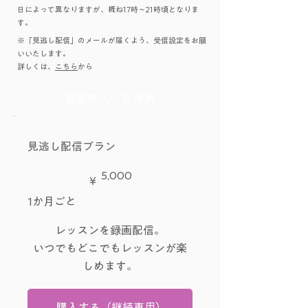
日によって異なりますが、概ね17時～21時頃となりま
す。
※「見逃し配信」のメールが届くよう、受信設定をお願
いいたします。
​詳しくは、
こちら
から
継続購入の方 専用
見逃し配信プラン
￥5,000
5,000
￥
1か月ごと
レッスンを録画配信。
いつでもどこでもレッスンが楽
しめます。
購入する（継続専用）