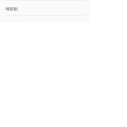
時間割
料金プラン
学院に関して
施設紹介
アクセス
お問い合わせ
​企業向けサービス