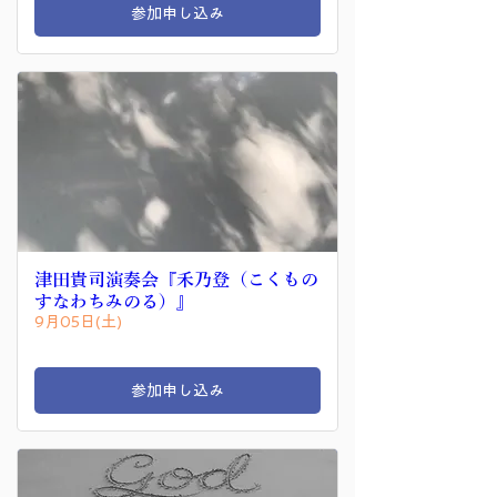
参加申し込み
津田貴司演奏会『禾乃登（こくもの
すなわちみのる）』
9月05日(土)
参加申し込み