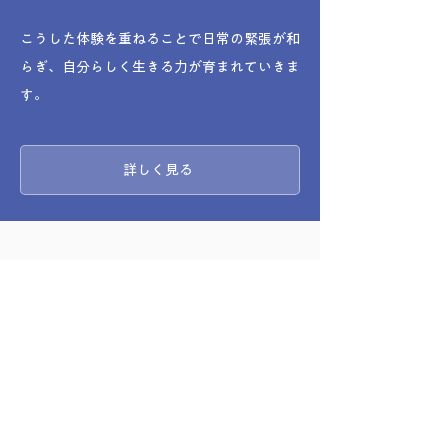
こうした体験を重ねることで日常の緊張が和
らぎ、自分らしく生きる力が育まれていきま
す。
詳しく見る
​メールマガジンを購読する
インドツアーや断食講座、コンサート等
のイベント最新情報や、コラム「読むヨ
ーガ」を配信しています。