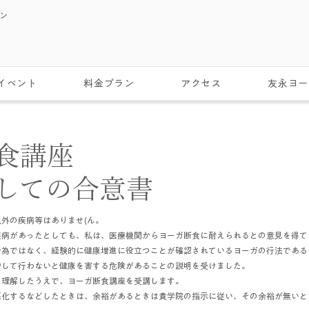
スン
イベント
料金プラン
アクセス
友永ヨー
断食講座
際しての合意書
以外の
疾病等はありませ(ん。
疾病があったとしても、私は、医療機関からヨーガ断食に耐えられるとの意見を得て
行為ではなく、経験的に健康増進に役立つことが確認されているヨーガの行法である
守して行わないと健康を害する危険があることの説明を受けました。
を理解したうえで、ヨーガ断食講座を受講します。
悪化するなどしたときは、余裕があるときは貴学院の指示に従い、その余裕が無いと