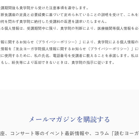
受講期間後も貴学院から受けた注意事項を遵守します。
る断食講座の定員と必要経費に基づいて定められていることの説明を受けて、これを
如何を問わず貴学院に納付した受講料の返還を請求いたしません。
係る個人情報は、受講期間中に限り、貴学院の判断により、医療機関等個人情報を必
情報に関するお知らせ（プライバシーポリシー）」により、貴学院による個人情報の
人情報を「友永ヨーガ学院個人情報に関するお知らせ（プライバシーポリシー）」に
網に使用するために、私の氏名、電話番号を受講者に教えることを承諾します。私は
。もし、紛失等により返却できないときは、貴学院の指示に従います。
​メールマガジンを購読する
講座、コンサート等のイベント最新情報や、コラム「読むヨーガ