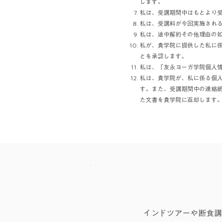
します。
私は、受講期間中はもとより
私は、受講料が今回実施され
私は、途中解約その他理由の
私が、貴学院に提供した私に
とを承認します。
私は、「友永ヨーガ学院個人
私は、貴学院が、私に係る個
す。また、受講期間中の連絡
た文書を貴学院に返却します
インドツアーや断食