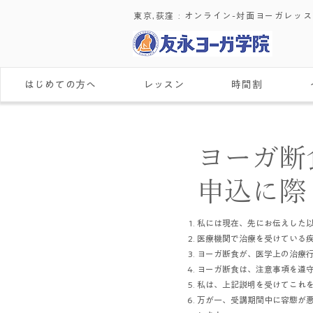
東京,荻窪 : ​オンライン-対面ヨーガレッ
はじめての方へ
レッスン
時間割
​​ヨーガ
​申込に
私には現在、先にお伝えした
医療機関で治療を受けている
ヨーガ断食が、医学上の治療
ヨーガ断食は、注意事項を遵
私は、上記説明を受けてこれ
万が一、受講期間中に容態が