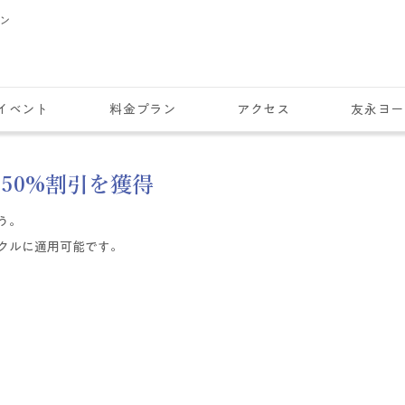
スン
イベント
料金プラン
アクセス
友永ヨー
50%割引を獲得
う。
クルに適用可能です。