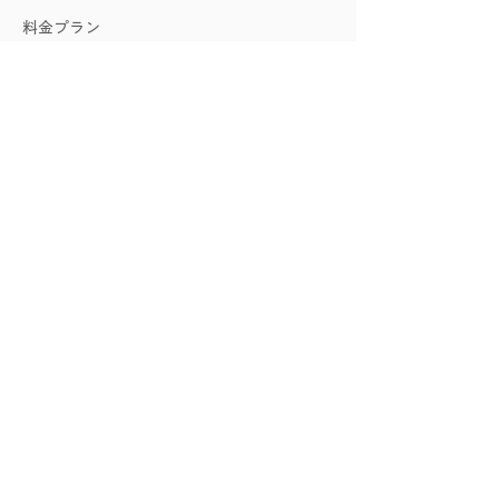
料金プラン
学院に関して
施設紹介
アクセス
お問い合わせ
​企業向けサービス
​友永ヨーガに関して