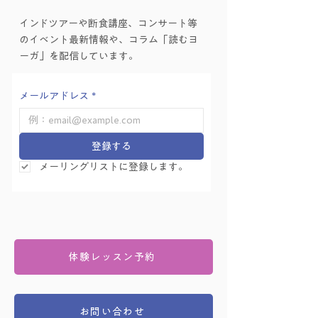
ヨーガゼミナール「ヨ
インドツアーや断食講座、コンサート等
ーガ的困難の乗り越え
のイベント最新情報や、コラム「読むヨ
方」を学ぶ会 Vol.6
ーガ」を配信しています。
メールアドレス
*
登録する
メーリングリストに登録します。
体験レッスン予約
お問い合わせ