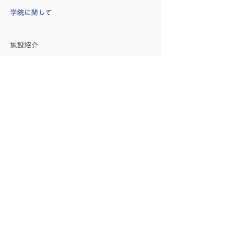
学院に関して
施設紹介
アクセス
お問い合わせ
​企業向けサービス
​友永ヨーガに関して
創始者：友永淳子
スワミ・シヴァナンダ