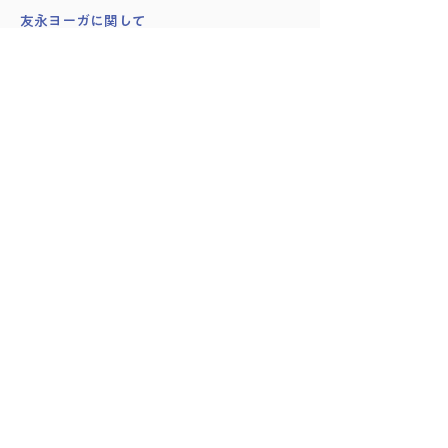
​友永ヨーガに関して
創始者：友永淳子
スワミ・シヴァナンダ
講師紹介
会員様の声
サイト利用・受講方法
プランのキャンセル方法
予約管理・入室方法