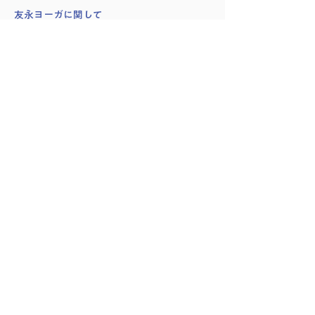
​友永ヨーガに関して
創始者：友永淳子
スワミ・シヴァナンダ
講師紹介
会員様の声
サイト利用・受講方法
プランのキャンセル方法
予約管理・入室方法