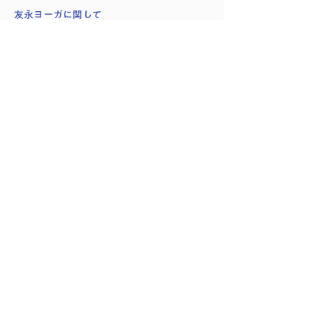
​友永ヨーガに関して
創始者：友永淳子
スワミ・シヴァナンダ
講師紹介
会員様の声
サイト利用・受講方法
プランのキャンセル方法
予約管理・入室方法