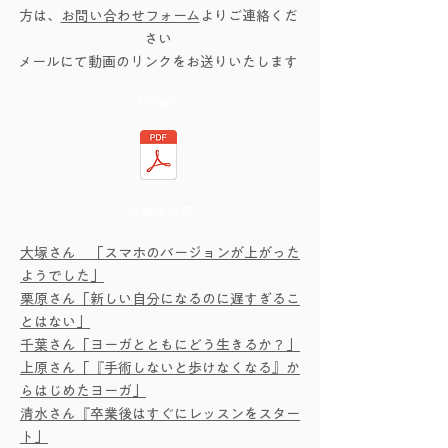
方は、
お問い合わせフォーム
よりご連絡くだ
さい
​メールにて動画のリンクをお送りいたします
入学案内
​卒業生の声
大塚さん 「スマホのバージョンが上がった
ようでした」
栗原さん​「新しい自分になるのに遅すぎるこ
とはない」
千葉さん「ヨーガとともにどう生きるか？」
上原さん「『手術しないと歩けなくなる』か
らはじめたヨーガ」
清水さん『卒業後はすぐにレッスンをスター
ト」