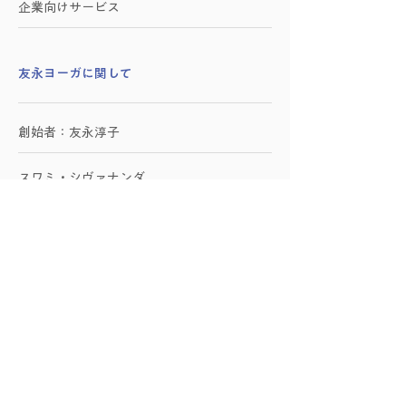
​企業向けサービス
​友永ヨーガに関して
創始者：友永淳子
スワミ・シヴァナンダ
講師紹介
会員様の声
サイト利用・受講方法
プランのキャンセル方法