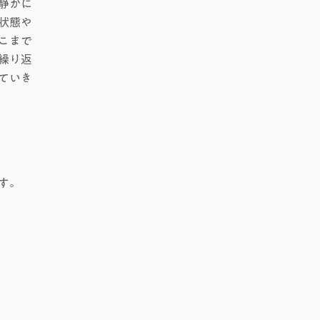
静かに
状態や
こまで
繰り返
ていき
す。