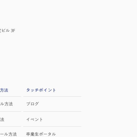
ビル 3F
方法
​タッチポイント
ル方法
ブログ
法
イベント
ール方法
卒業生ポータル