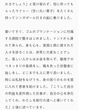
れるでしょう」と受け容れず、母に作っても
らったラドゥー（甘い丸い菓子）をたくさん
持ってシンガポール行きの船に乗りました。
着いてすぐ、ゴムのプランテーションに付属
する病院で働きはじめました。インドから連
れて来られ、身も心も、貧困と病に侵された
人々を診ることは、非常に大変なことでし
た。貧しい人からはお金を取らず、徹夜での
つきっきりの看病をし、職を失った労働者に
施しをし、どこまでも人に寄り添いました。
時には私財をなげうち、身の周りのものを質
に入れて患者を助けました。「こうした自分
の利益を度外視した仕事が、自分の心を浄化
してくれ、わたしを修行の道へと導いてくれ
た」と後に述べています。