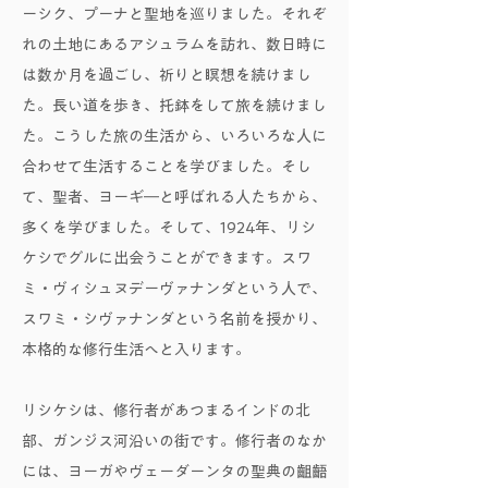
ーシク、プーナと聖地を巡りました。それぞ
れの土地にあるアシュラムを訪れ、数日時に
は数か月を過ごし、祈りと瞑想を続けまし
た。長い道を歩き、托鉢をして旅を続けまし
た。こうした旅の生活から、いろいろな人に
合わせて生活することを学びました。そし
て、聖者、ヨーギ―と呼ばれる人たちから、
多くを学びました。そして、1924年、リシ
ケシでグルに出会うことができます。スワ
ミ・ヴィシュヌデーヴァナンダという人で、
スワミ・シヴァナンダという名前を授かり、
本格的な修行生活へと入ります。
リシケシは、修行者があつまるインドの北
部、ガンジス河沿いの街です。修行者のなか
には、ヨーガやヴェーダーンタの聖典の齟齬