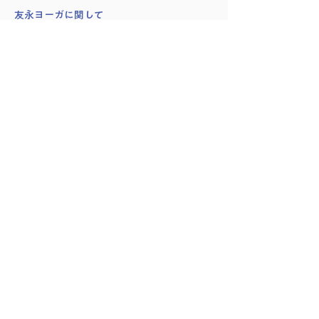
​友永ヨーガに関して
創始者：友永淳子
スワミ・シヴァナンダ
講師紹介
会員様の声
サイト利用・受講方法
プランのキャンセル方法
予約管理・入室方法