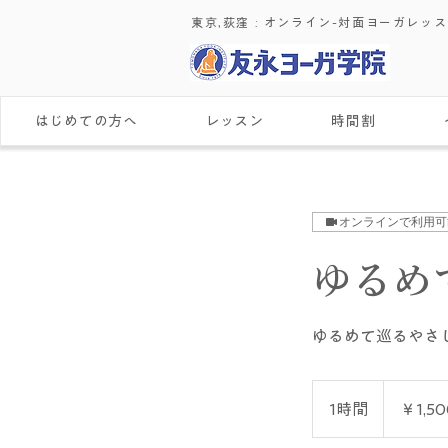
東京,荻窪 : ​オンライン-対面ヨーガレッ
はじめての方へ
レッスン
時間割
オンラインで利用可
ゆるめ
ゆるめて巡るやさ
1,500
円
1時間
1
￥1,50
時