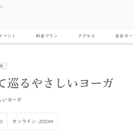
スン
イベント
料金プラン
アクセス
友永ヨー
能
て巡るやさしいヨーガ
しいヨーガ
0
オンライン : ZOOM