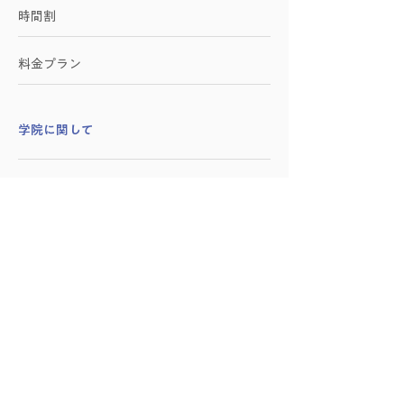
時間割
料金プラン
学院に関して
施設紹介
アクセス
お問い合わせ
​企業向けサービス
​友永ヨーガに関して