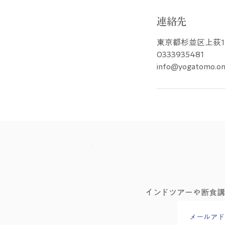
連絡先
東京都杉並区上荻1-
0333935481
info@yogatomo.on
インドツアーや断食
メールアド