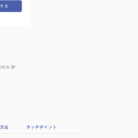
する
ビル 3F
方法
​タッチポイント