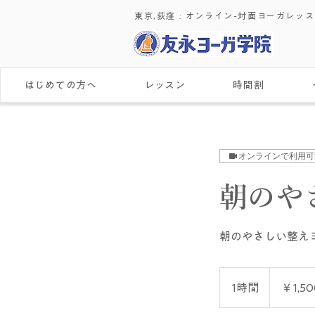
東京,荻窪 : ​オンライン-対面ヨーガレッ
はじめての方へ
レッスン
時間割
オンラインで利用可
朝のや
朝のやさしい整え
1,500
円
1時間
1
￥1,50
時