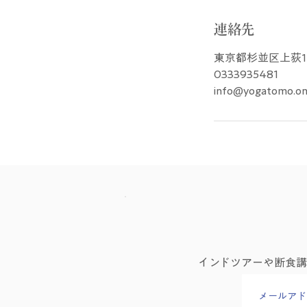
連絡先
東京都杉並区上荻1-
0333935481
info@yogatomo.on
インドツアーや断食
メールアド