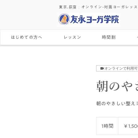
東京,荻窪 : ​オンライン-対面ヨーガレッ
はじめての方へ
レッスン
時間割
オンラインで利用可
朝のや
朝のやさしい整え
1,500
円
1時間
1
￥1,50
時