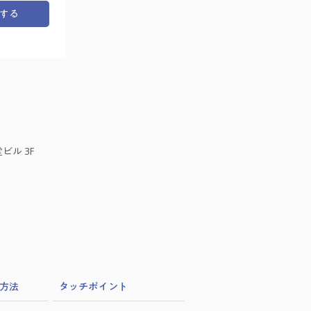
する
ビル 3F
方法
​タッチポイント