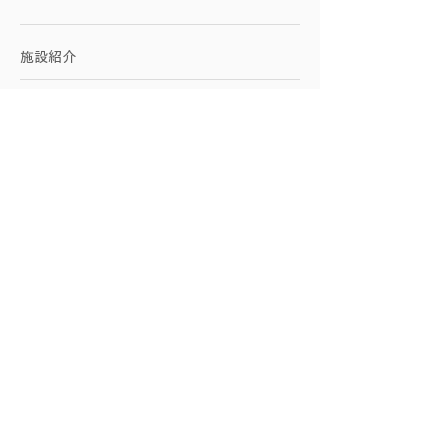
施設紹介
アクセス
お問い合わせ
​企業向けサービス
​友永ヨーガに関して
創始者：友永淳子
スワミ・シヴァナンダ