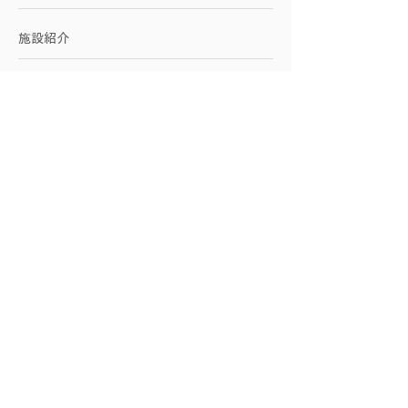
施設紹介
アクセス
お問い合わせ
​企業向けサービス
​友永ヨーガに関して
創始者：友永淳子
スワミ・シヴァナンダ
講師紹介