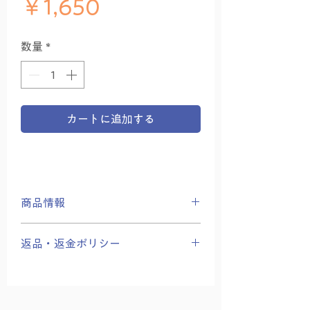
価格
￥1,650
数量
*
カートに追加する
商品情報
シバナンダ・アシュラムで唱えられ
返品・返金ポリシー
ている基本的なマントラ、キールタ
ンを、院長をはじめ、友永ヨーガ学
商品の性質上、返品は受け付けかね
院の講師が唱えました。
ます、ご了承のうえご購入をお願い
いたします。