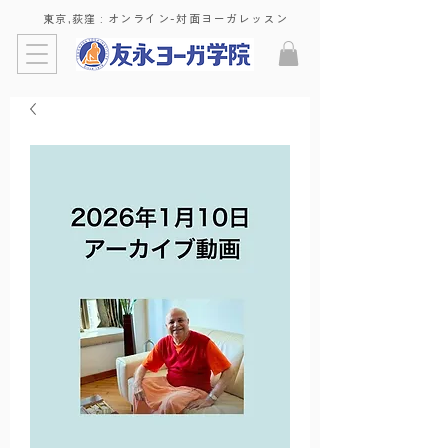
東京,荻窪 : ​オンライン-対面ヨーガレッスン