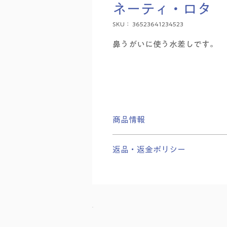
ネーティ・ロタ
SKU： 36523641234523
鼻うがいに使う水差しです。
商品情報
日本製、ホリナータさんの製品
返品・返金ポリシー
いろいろとジャラ・ネーティ用
ースに鼻腔へ流れ込みます。
到着後1週間以内、未開封のも