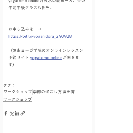
yagatomo.online月火水の朝ヨーガ、金の
午前午後クラスも担当。
お申し込みは　→　
https://bit.ly/yoganidora_240928
（友永ヨーガ学院のオンラインレッスン
予約サイト 
yogatomo.online
 が開きま
す）
タグ：
ワークショップ
季節の過ごし方
須田育
ワークショップ