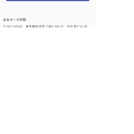
友永ヨーガ学院
〒167-0043 東京都杉並区上荻1-18-13 文化堂ビル 3F
03-3393-5481（午前9:30 - 午後7:00）
​レッスンに関して
はじめての方へ
レッスンの種類
時間割