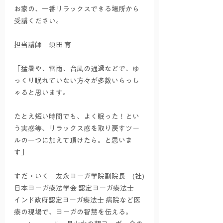
お家の、一番リラックスできる場所から
受講ください。
担当講師　須田 育
「猛暑や、雷雨、台風の通過などで、ゆ
っくり眠れていない方々が多数いらっし
ゃると思います。
たとえ短い時間でも、よく眠った！とい
う実感等、リラックス感を取り戻すツー
ルの一つに加えて頂けたら。と思いま
す」
すだ・いく　友永ヨーガ学院副院長　(社)
日本ヨーガ療法学会 認定ヨーガ療法士　
インド政府認定ヨーガ療法士 病院など医
療の現場で、ヨーガの智慧を伝える。