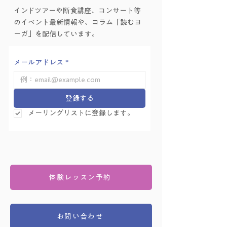
インドツアーや断食講座、コンサート等
ーガ的困難の乗り越え
ーガ的困難の乗り
のイベント最新情報や、コラム「読むヨ
方」を学ぶ会 Vol.6
方」を学ぶ会 Vol.
ーガ」を配信しています。
メールアドレス
*
登録する
メーリングリストに登録します。
体験レッスン予約
お問い合わせ