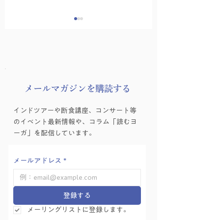
8月の友永ヨーガ
​メールマガジンを購読する
ヨーガゼミナール「ヨ
インドツアーや断食講座、コンサート等
ーガ的困難の乗り越え
のイベント最新情報や、コラム「読むヨ
方」を学ぶ会 Vol.6
ーガ」を配信しています。
メールアドレス
*
登録する
メーリングリストに登録します。