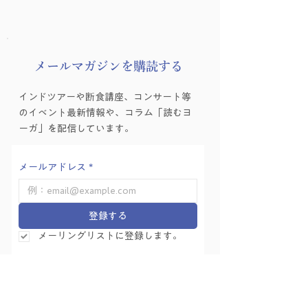
8月の友永ヨーガ
​メールマガジンを購読する
ヨーガゼミナール「ヨ
インドツアーや断食講座、コンサート等
ーガ的困難の乗り越え
のイベント最新情報や、コラム「読むヨ
方」を学ぶ会 Vol.6
ーガ」を配信しています。
メールアドレス
*
登録する
メーリングリストに登録します。