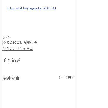
https://bit.ly/yoganidra_250503
タグ：
季節の過ごし方
養生法
毎月のカリキュラム
すべて表示
関連記事