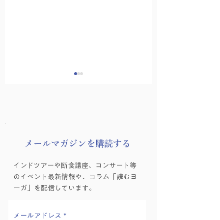
​メールマガジンを購読する
暑い夏にこそヨガが効
6月 青梅雨の友
インドツアーや断食講座、コンサート等
く
ガ
のイベント最新情報や、コラム「読むヨ
ーガ」を配信しています。
メールアドレス
*