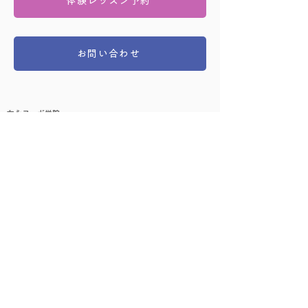
体験レッスン予約
お問い合わせ
友永ヨーガ学院
〒167-0043 東京都杉並区上荻1-18-13 文化堂ビル 3F
03-3393-5481（午前9:30 - 午後7:00）
​レッスンに関して
はじめての方へ