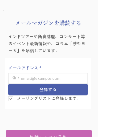
8月の友永ヨーガ
​メールマガジンを購読する
ヨーガゼミナール「ヨ
インドツアーや断食講座、コンサート等
ーガ的困難の乗り越え
のイベント最新情報や、コラム「読むヨ
方」を学ぶ会 Vol.6
ーガ」を配信しています。
メールアドレス
*
登録する
メーリングリストに登録します。