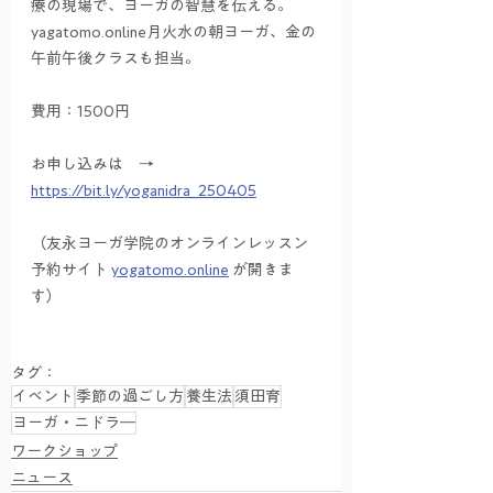
療の現場で、ヨーガの智慧を伝える。
yagatomo.online月火水の朝ヨーガ、金の
午前午後クラスも担当。
費用：1500円
お申し込みは　→　
https://bit.ly/yoganidra_250405
（友永ヨーガ学院のオンラインレッスン
予約サイト 
yogatomo.online
 が開きま
す）
タグ：
イベント
季節の過ごし方
養生法
須田育
ヨーガ・ニドラ―
ワークショップ
ニュース