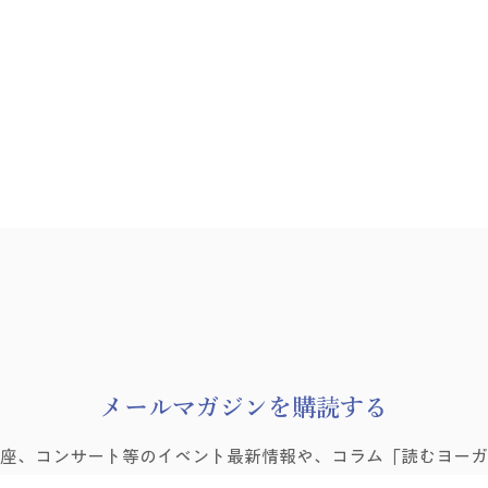
8月
​メールマガジンを購読する
ヨーガゼミナール「ヨーガ的
講座、コンサート等のイベント最新情報や、コラム「読むヨーガ
困難の乗り越え方」を学ぶ会