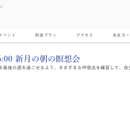
スン
イベント
料金プラン
アクセス
友永ヨー
）6:00 新月の朝の瞑想会
年最後の週を過ごせるよう、さまざまな呼吸法を練習して、自