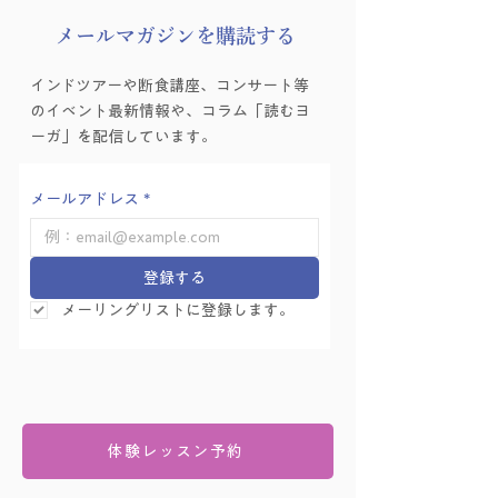
​メールマガジンを購読する
ヨーガゼミナール「ヨ
ヨーガゼミナール
インドツアーや断食講座、コンサート等
ーガ的困難の乗り越え
ーガ的困難の乗り
のイベント最新情報や、コラム「読むヨ
方」を学ぶ会 Vol.6
方」を学ぶ会 Vol.
ーガ」を配信しています。
メールアドレス
*
登録する
メーリングリストに登録します。
体験レッスン予約