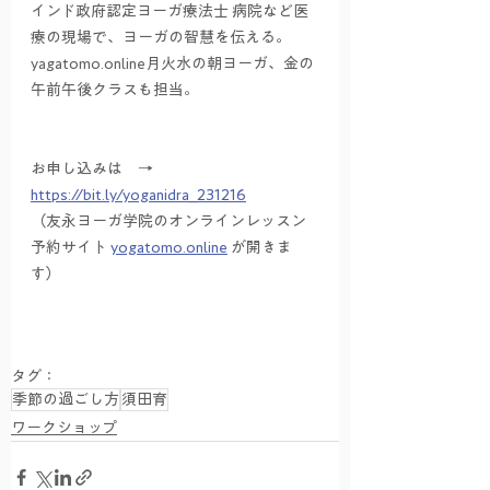
インド政府認定ヨーガ療法士 病院など医
療の現場で、ヨーガの智慧を伝える。
yagatomo.online月火水の朝ヨーガ、金の
午前午後クラスも担当。
お申し込みは　→　
https://bit.ly/yoganidra_231216
（友永ヨーガ学院のオンラインレッスン
予約サイト 
yogatomo.online
 が開きま
す）
タグ：
季節の過ごし方
須田育
ワークショップ