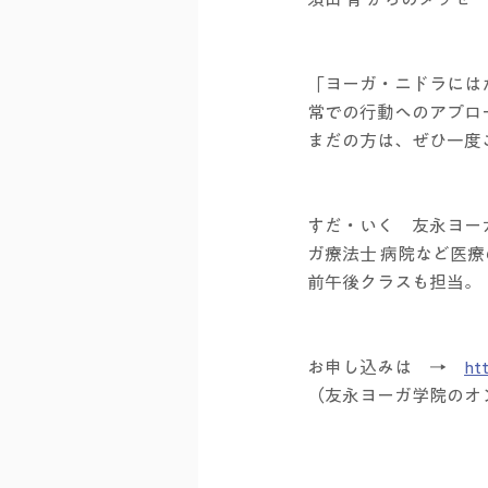
「ヨーガ・ニドラには
常での行動へのアプロ
まだの方は、ぜひ一度
すだ・いく　友永ヨー
ガ療法士 病院など医療の
前午後クラスも担当。
お申し込みは　→　
ht
（友永ヨーガ学院のオ