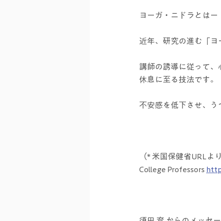
ヨーガ・ニドラとはー
近年、研究の進む「ヨ
講師の誘導に従って、
休息に至る技法です。
不安感を低下させ、う
（* 米国保健省URLより The Im
College Professors 
htt
須田 育 からのメッセ