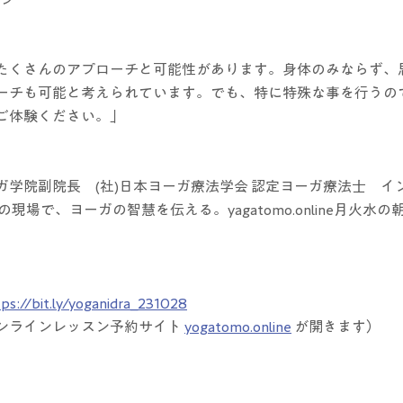
たくさんのアプローチと可能性があります。身体のみならず、
ーチも可能と考えられています。でも、特に特殊な事を行うの
ご体験ください。」
ガ学院副院長　(社)日本ヨーガ療法学会 認定ヨーガ療法士　イ
現場で、ヨーガの智慧を伝える。yagatomo.online月火水
tps://bit.ly/yoganidra_231028
ンラインレッスン予約サイト 
yogatomo.online
 が開きます）